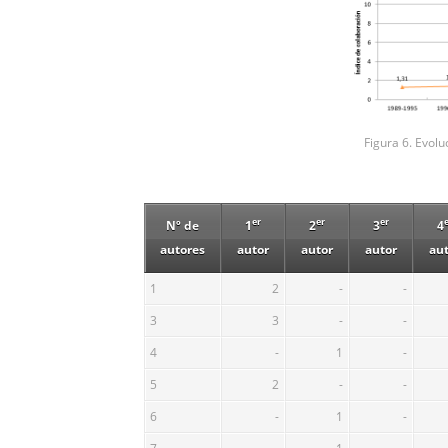
Figura 6. Evolu
er
er
er
Nº de
1
2
3
4
autores
autor
autor
autor
au
1
2
-
-
3
3
-
-
4
-
1
-
5
2
-
-
6
-
1
-