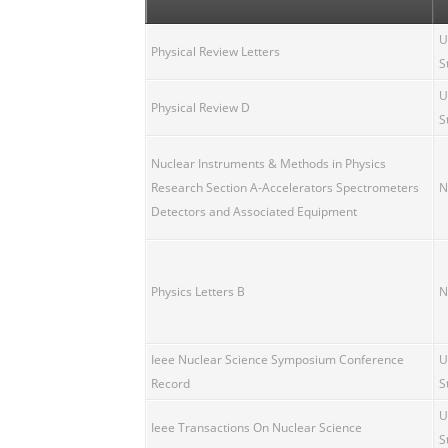
U
Physical Review Letters
S
U
Physical Review D
S
Nuclear Instruments & Methods in Physics
Research Section A-Accelerators Spectrometers
N
Detectors and Associated Equipment
Physics Letters B
N
Ieee Nuclear Science Symposium Conference
U
Record
S
U
Ieee Transactions On Nuclear Science
S