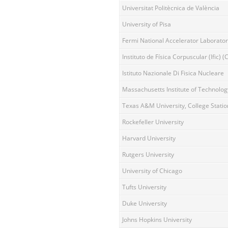
Universitat Politècnica de València
University of Pisa
Fermi National Accelerator Laborato
Instituto de Física Corpuscular (Ific) (C
Istituto Nazionale Di Fisica Nucleare
Massachusetts Institute of Technolog
Texas A&M University, College Statio
Rockefeller University
Harvard University
Rutgers University
University of Chicago
Tufts University
Duke University
Johns Hopkins University