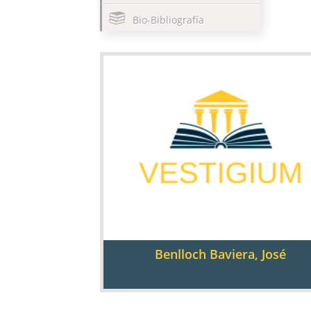
Bio-Bibliografía
Benlloch Baviera, José