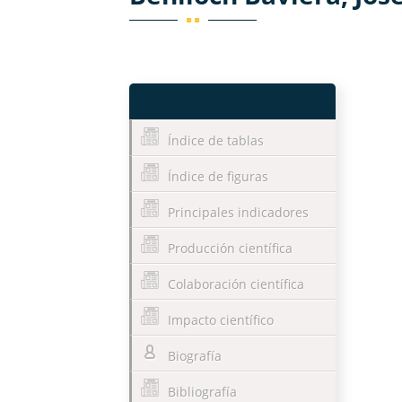
Índice de tablas
Índice de figuras
Principales indicadores
Producción científica
Colaboración científica
Impacto científico
Biografía
Bibliografía