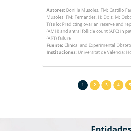
Autores:
Bonilla Musoles, FM; Castillo Far
Musoles, FM; Fernandes, H; Dolz, M; Osb
Título:
Predicting ovarian reserve and r
(AMH) and antral follicle count (AFC) in p
(ART) failure
Fuente:
Clinical and Experimental Obstetr
Instituciones:
Universitat de València; H
1
2
3
4
Entidade