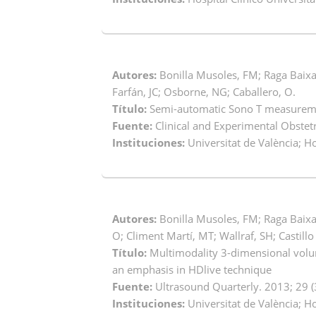
Autores:
Bonilla Musoles, FM; Raga Baixau
Farfán, JC; Osborne, NG; Caballero, O.
Título:
Semi-automatic Sono T measuremen
Fuente:
Clinical and Experimental Obstetr
Instituciones:
Universitat de València; H
Autores:
Bonilla Musoles, FM; Raga Baixau
O; Climent Martí, MT; Wallraf, SH; Castillo 
Título:
Multimodality 3-dimensional volum
an emphasis in HDlive technique
Fuente:
Ultrasound Quarterly. 2013; 29 (3
Instituciones:
Universitat de València; H