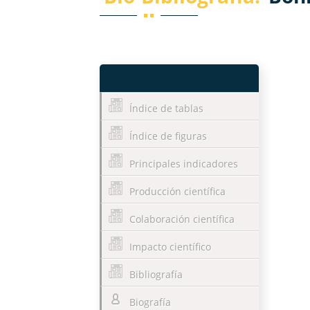
Índice de tablas
Índice de figuras
Principales indicadores
Producción científica
Colaboración científica
Impacto científico
Bibliografía
Biografía